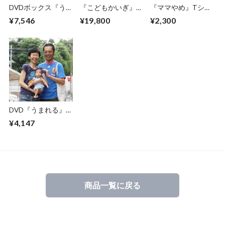
DVDボックス『う
『こどもかいぎ』研
『ママやめ』Tシャ
まれる』＆『ずっ
修用DVDパッケー
ツ
¥7,546
¥19,800
¥2,300
と、いっしょ』
ジ
DVD『うまれる』
スペシャルエディシ
¥4,147
ョン
商品一覧に戻る