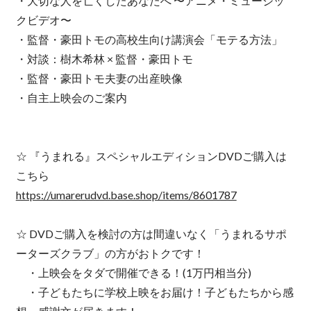
・大切な人を亡くしたあなたへ 〜アニメ・ミュージッ
クビデオ〜
・監督・豪田トモの高校生向け講演会「モテる方法」
・対談：樹木希林 × 監督・豪田トモ
・監督・豪田トモ夫妻の出産映像
・自主上映会のご案内
☆ 『うまれる』スペシャルエディションDVDご購入は
こちら
https://umarerudvd.base.shop/items/8601787
☆ DVDご購入を検討の方は間違いなく「うまれるサポ
ーターズクラブ」の方がおトクです！
・上映会をタダで開催できる！(1万円相当分)
・子どもたちに学校上映をお届け！子どもたちから感