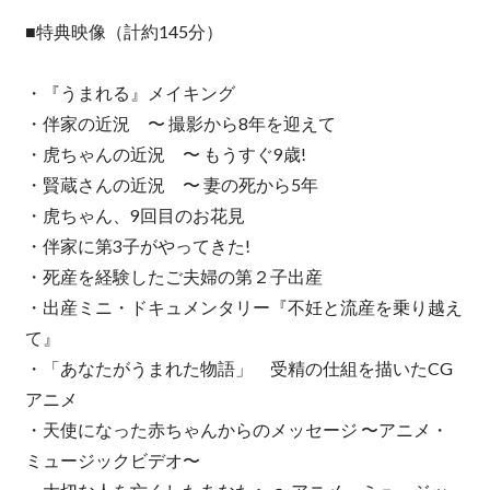
■特典映像（計約145分）
・『うまれる』メイキング
・伴家の近況 〜 撮影から8年を迎えて
・虎ちゃんの近況 〜 もうすぐ9歳!
・賢蔵さんの近況 〜 妻の死から5年
・虎ちゃん、9回目のお花見
・伴家に第3子がやってきた!
・死産を経験したご夫婦の第２子出産
・出産ミニ・ドキュメンタリー『不妊と流産を乗り越え
て』
・「あなたがうまれた物語」 受精の仕組を描いたCG
アニメ
・天使になった赤ちゃんからのメッセージ 〜アニメ・
ミュージックビデオ〜